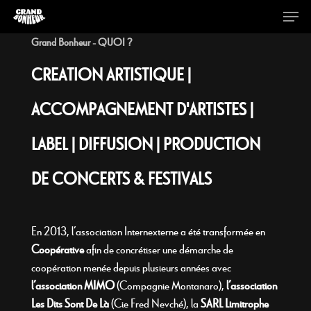
Grand Bonheur - QUOI ?
CREATION ARTISTIQUE |
Hit enter to search or ESC to close
ACCOMPAGNEMENT D'ARTISTES |
LABEL | DIFFUSION | PRODUCTION
DE CONCERTS & FESTIVALS
En 2013, l’association Internexterne a été transformée en
Coopérative
afin de concrétiser une démarche de
coopération menée depuis plusieurs années avec
l’association MIMO
(Compagnie Montanaro),
l’association
Les Dits Sont De Là
(Cie Fred Nevché), la
SARL Limitrophe