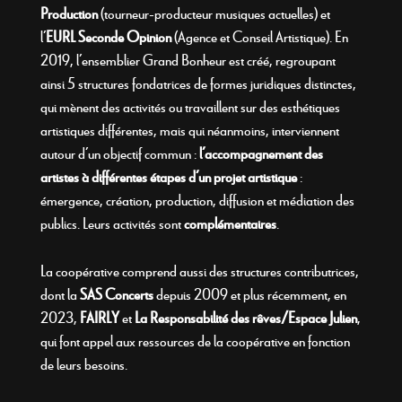
Production
(tourneur-producteur musiques actuelles) et
l’
EURL Seconde Opinion
(Agence et Conseil Artistique). En
2019, l’ensemblier Grand Bonheur est créé, regroupant
ainsi 5 structures fondatrices de formes juridiques distinctes,
qui mènent des activités ou travaillent sur des esthétiques
artistiques différentes, mais qui néanmoins, interviennent
autour d’un objectif commun :
l’accompagnement des
artistes à différentes étapes d’un projet artistique
:
émergence, création, production, diffusion et médiation des
publics
. Leurs activités sont
complémentaires
.
La coopérative comprend aussi des structures contributrices,
dont la
SAS Concerts
depuis 2009 et plus récemment, en
2023,
FAIRLY
et
La Responsabilité des rêves/Espace Julien
,
qui font appel aux ressources de la coopérative en fonction
de leurs besoins.