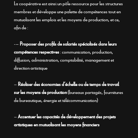
La coopérative est ainsi un pôle ressource pour les structures
membres et développe une palette de compétences tout en
mutualisant les emplois et les moyens de production, et ce,
afin de :
–
Proposer des profils de salariés spécialisés dans leurs
compétences respectives
: communication, production,
diffusion, administration, comptabilité, management et
direction artistique
–
Réaliser des économies d’échelle ou de temps de travail
sur les moyens de production
(bureaux partagés, fournitures
de bureautique, énergie et télécommunication)
–
Accentuer les capacités de développement des projets
artistiques en mutualisant les moyens financiers