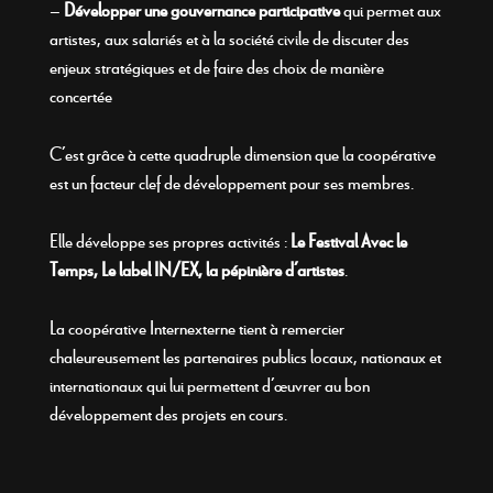
–
Développer une gouvernance participative
qui permet aux
artistes, aux salariés et à la société civile de discuter des
enjeux stratégiques et de faire des choix de manière
concertée
C’est grâce à cette quadruple dimension que la coopérative
est un facteur clef de développement pour ses membres.
Elle développe ses propres activités :
Le Festival Avec le
Temps, Le label IN/EX, la pépinière d’artistes
.
La coopérative Internexterne tient à remercier
chaleureusement les partenaires publics locaux, nationaux et
internationaux qui lui permettent d’œuvrer au bon
développement des projets en cours.