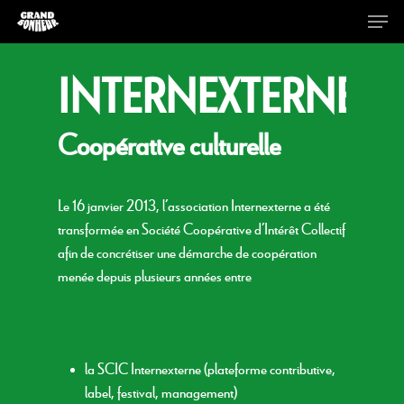
INTERNEXTERNE
Hit enter to search or ESC to close
Coopérative culturelle
Le
16 janvier 2013
, l’association
Internexterne
a été
transformée en Société Coopérative d’Intérêt Collectif
afin de concrétiser une démarche de coopération
menée depuis plusieurs années entre
la SCIC
Internexterne
(plateforme contributive,
label, festival, management)