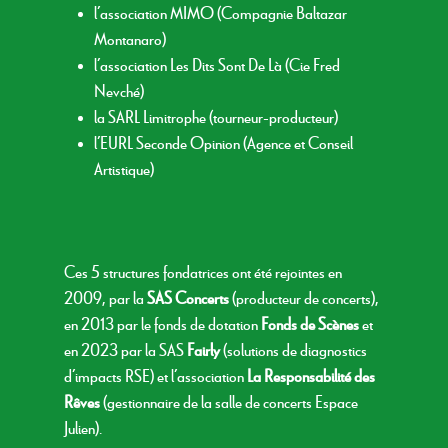
l’association
MIMO
(Compagnie Baltazar
Montanaro)
l’association
Les Dits Sont De Là
(Cie Fred
Nevché)
la SARL
Limitrophe
(tourneur-producteur)
l’EURL
Seconde Opinion
(Agence et Conseil
Artistique)
Ces 5 structures fondatrices ont été rejointes en
2009, par la
SAS Concerts
(producteur de concerts),
en 2013 par le fonds de dotation
Fonds de Scènes
et
en 2023 par la SAS
Fairly
(solutions de diagnostics
d’impacts RSE)
et l’association
La Responsabilité des
Rêves
(gestionnaire de la salle de concerts
Espace
Julien).