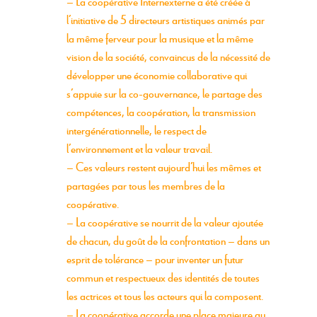
– La coopérative Internexterne a été créée à
l’initiative de
5 directeurs artistiques
animés par
la même ferveur pour la musique et la même
vision de la société, convaincus de la nécessité de
développer une économie collaborative qui
s’appuie sur la
co-gouvernance
, le
partage des
compétences
, la
coopération
, la
transmission
intergénérationnelle
, le
respect de
l’environnement
et la
valeur travail
.
– Ces valeurs restent aujourd’hui les mêmes et
partagées
par tous les membres de la
coopérative
.
– La coopérative se nourrit de la valeur ajoutée
de chacun, du goût de la confrontation – dans un
esprit de tolérance
– pour
inventer un futur
commun et respectueux des identités
de toutes
les actrices et tous les acteurs qui la composent.
– La coopérative accorde une place majeure au