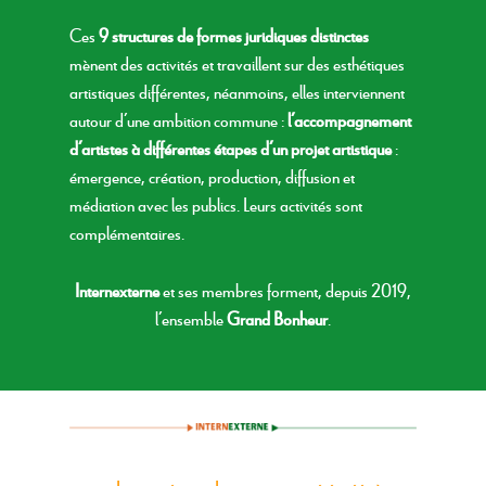
Ces
9 structures de formes juridiques
distinctes
mènent des activités et travaillent sur des esthétiques
artistiques différentes, néanmoins, elles interviennent
autour d’une ambition commune :
l’accompagnement
d’artistes à différentes étapes d’un projet artistique
:
émergence, création, production, diffusion et
médiation avec les publics. Leurs activités sont
complémentaires.
Internexterne
et ses membres forment, depuis 2019,
l’ensemble
Grand Bonheur
.